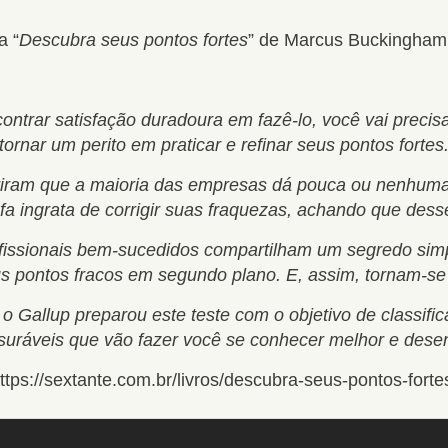
a “
Descubra seus pontos fortes
” de Marcus Buckingham 
ntrar satisfação duradoura em fazê-lo, você vai precis
tornar um perito em praticar e refinar seus pontos fortes
iram que a maioria das empresas dá pouca ou nenhuma a
efa ingrata de corrigir suas fraquezas, achando que des
rofissionais bem-sucedidos compartilham um segredo si
s pontos fracos em segundo plano. E, assim, tornam-se 
 o Gallup preparou este teste com o objetivo de classif
suráveis que vão fazer você se conhecer melhor e desen
ttps://sextante.com.br/livros/descubra-seus-pontos-forte