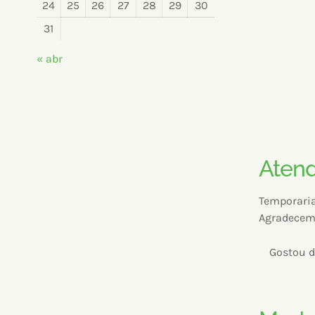
24
25
26
27
28
29
30
31
« abr
Atend
Temporaria
Agradecem
Gostou d