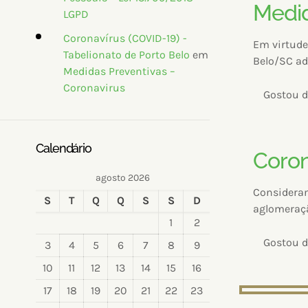
Medid
LGPD
Coronavírus (COVID-19) -
Em virtude
Tabelionato de Porto Belo
em
Belo/SC ad
Medidas Preventivas –
Coronavirus
Gostou d
Calendário
Coron
agosto 2026
Consideran
S
T
Q
Q
S
S
D
aglomeraçã
1
2
Gostou d
3
4
5
6
7
8
9
10
11
12
13
14
15
16
17
18
19
20
21
22
23