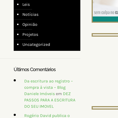
Leis
Notícias
Opinião
Projetos
Uncategorized
Últimos Comentários
Da escritura ao registro –
compra à vista – Blog
Daniele Imóveis
em
DEZ
PASSOS PARA A ESCRITURA
DO SEU IMOVEL
Rogério David publica o